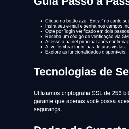
Guia Passo a Pas
Clique no botão azul 'Entrar' no canto sup
Insira seu e-mail e senha nos campos in
Opte por 'login verificado em dois passos
Receba um código de verificação via SMS
Acesse o painel principal após confirma
Ative 'lembrar login' para futuras visitas.
Explore as funcionalidades disponíveis.
Tecnologias de S
Utilizamos criptografia SSL de 256 bi
garante que apenas você possa acess
segurança.