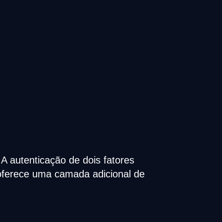
 A autenticação de dois fatores
 oferece uma camada adicional de