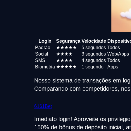
Login
Segurança
Velocidade
Dispositiv
Padrão
★★★★★
5 segundos
Todos
Social
★★★★
3 segundos
Web/Apps
SMS
★★★★
4 segundos
Todos
Biometria
★★★★★
1 segundo
Apps
Nosso sistema de transações em login 
Comparando com competidores, noss
6161Bet
Imediato login! Aproveite os privil
150% de bônus de depósito inicial, 