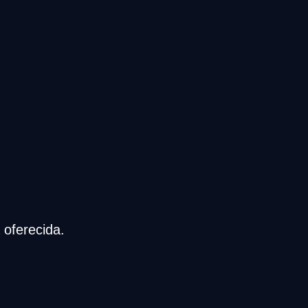
 oferecida.