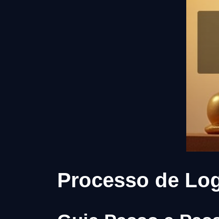
Processo de Log