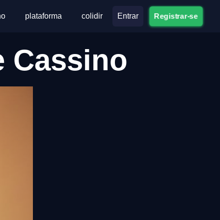
no
plataforma
colidir
Entrar
Registrar-se
e Cassino