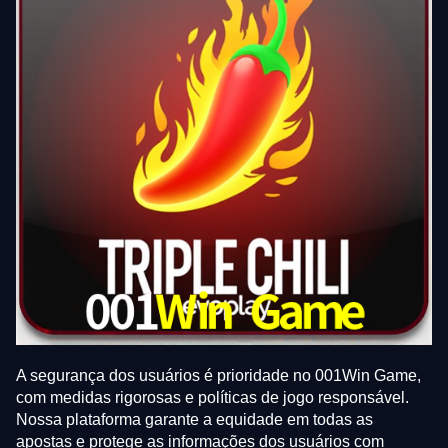
A segurança dos usuários é prioridade no 001Win Game,
com medidas rigorosas e políticas de jogo responsável.
Nossa plataforma garante a equidade em todas as
apostas e protege as informações dos usuários com