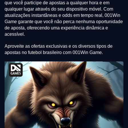
que você participe de apostas a qualquer hora e em
qualquer lugar através do seu dispositivo móvel. Com
atualizações instantâneas e odds em tempo real, 001Win
Game garante que você não perca nenhuma oportunidade
de aposta, oferecendo uma experiência dinâmica e
acessível.
Aproveite as ofertas exclusivas e os diversos tipos de
apostas no futebol brasileiro com 001Win Game.