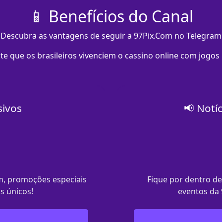
📱 Benefícios do Canal
Descubra as vantagens de seguir a 97Pix.Com no Telegram
te que os brasileiros vivenciem o cassino online com jogos
sivos
📢 Notí
m, promoções especiais
Fique por dentro d
s únicos!
eventos da