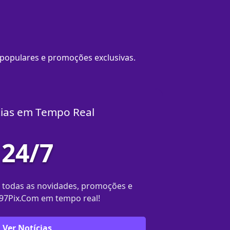
 populares e promoções exclusivas.
cias em Tempo Real
24/7
e todas as novidades, promoções e
 97Pix.Com em tempo real!
Ver Notícias