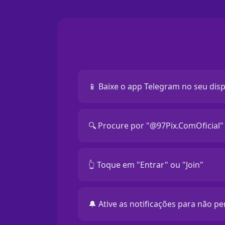
📱 Baixe o app Telegram no seu disp
🔍 Procure por "@97Pix.ComOficial"
👆 Toque em "Entrar" ou "Join"
🔔 Ative as notificações para não p