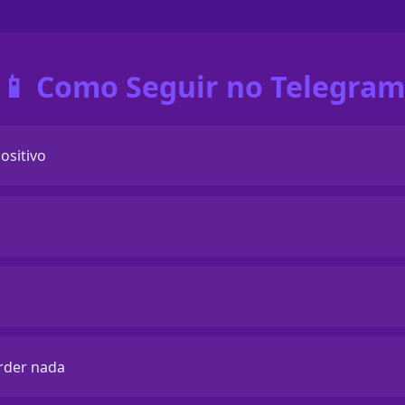
📱 Como Seguir no Telegram
ositivo
erder nada