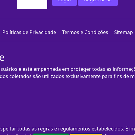
Políticas de Privacidade
Termos e Condições
Sitemap
de
 usuários e está empenhada em proteger todas as informaç
os coletados são utilizados exclusivamente para fins de m
eitar todas as regras e regulamentos estabelecidos. É im