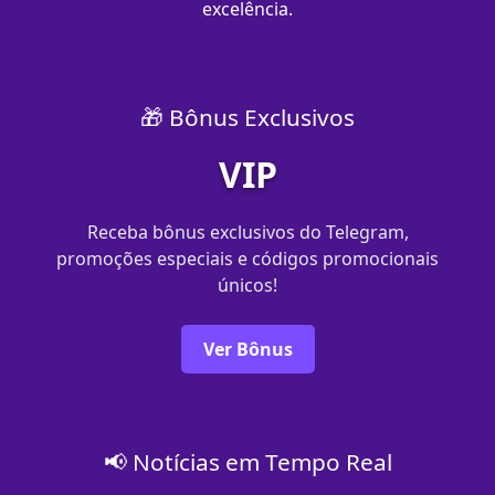
excelência.
🎁 Bônus Exclusivos
VIP
Receba bônus exclusivos do Telegram,
promoções especiais e códigos promocionais
únicos!
Ver Bônus
📢 Notícias em Tempo Real