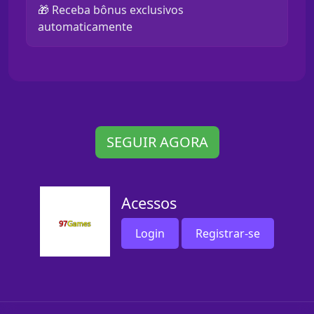
🎁 Receba bônus exclusivos
automaticamente
SEGUIR AGORA
Acessos
Login
Registrar-se