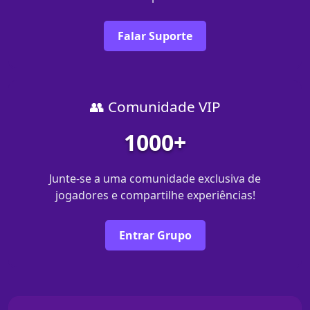
Falar Suporte
👥 Comunidade VIP
1000+
Junte-se a uma comunidade exclusiva de
jogadores e compartilhe experiências!
Entrar Grupo