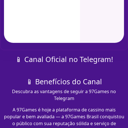
📱 Canal Oficial no Telegram!
📱 Benefícios do Canal
Descubra as vantagens de seguir a 97Games no
Telegram
A 97Games é hoje a plataforma de cassino mais
popular e bem avaliada — a 97Games Brasil conquistou
o público com sua reputação sólida e serviço de