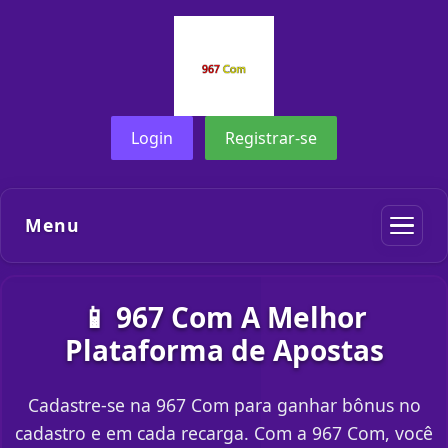
Login
Registrar-se
Menu
📱 967 Com A Melhor
Plataforma de Apostas
Cadastre-se na 967 Com para ganhar bônus no
cadastro e em cada recarga. Com a 967 Com, você