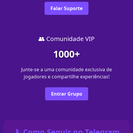
Falar Suporte
👥 Comunidade VIP
1000+
Junte-se a uma comunidade exclusiva de
jogadores e compartilhe experiências!
Entrar Grupo
📱 Como Seguir no Telegram