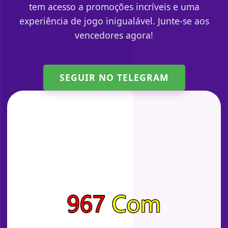
tem acesso a promoções incríveis e uma
experiência de jogo inigualável. Junte-se aos
vencedores agora!
SEGUIR NO TELEGRAM