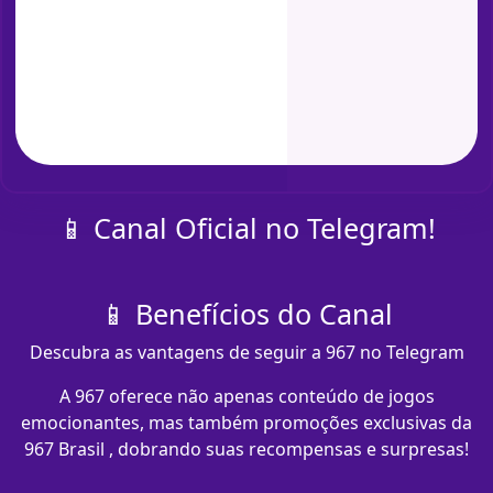
📱 Canal Oficial no Telegram!
📱 Benefícios do Canal
Descubra as vantagens de seguir a 967 no Telegram
A 967 oferece não apenas conteúdo de jogos
emocionantes, mas também promoções exclusivas da
967 Brasil , dobrando suas recompensas e surpresas!