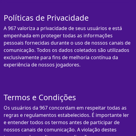
Políticas de Privacidade
A 967 valoriza a privacidade de seus usuários e está
empenhada em proteger todas as informações
pessoais fornecidas durante o uso de nossos canais de
comunicação. Todos os dados coletados são utilizados
exclusivamente para fins de melhoria contínua da
experiência de nossos jogadores.
Termos e Condições
Os usuários da 967 concordam em respeitar todas as
regras e regulamentos estabelecidos. É importante ler
e entender todos os termos antes de participar de
nossos canais de comunicação. A violação destes