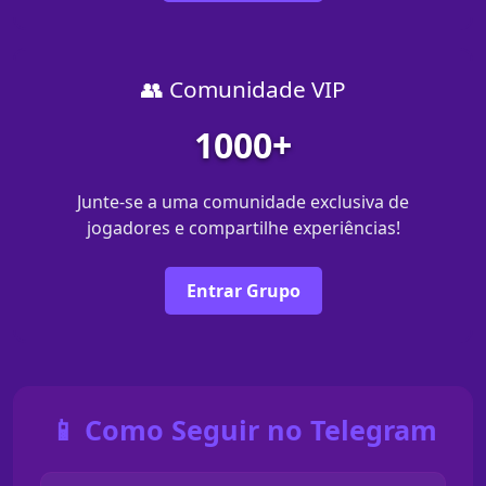
👥 Comunidade VIP
1000+
Junte-se a uma comunidade exclusiva de
jogadores e compartilhe experiências!
Entrar Grupo
📱 Como Seguir no Telegram