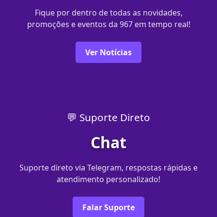
Fique por dentro de todas as novidades,
promoções e eventos da 967 em tempo real!
Ver Notícias
💬 Suporte Direto
Chat
Suporte direto via Telegram, respostas rápidas e
atendimento personalizado!
Falar Suporte