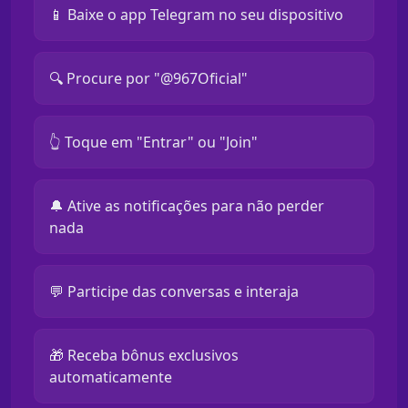
📱 Baixe o app Telegram no seu dispositivo
🔍 Procure por "@967Oficial"
👆 Toque em "Entrar" ou "Join"
🔔 Ative as notificações para não perder
nada
💬 Participe das conversas e interaja
🎁 Receba bônus exclusivos
automaticamente