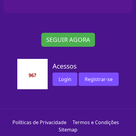
SEGUIR AGORA
Acessos
Login
Registrar-se
Políticas de Privacidade
Termos e Condições
Sitemap