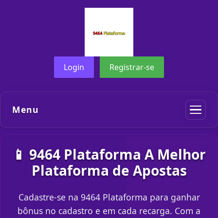
Login
Registrar-se
Menu
📱 9464 Plataforma A Melhor
Plataforma de Apostas
Cadastre-se na 9464 Plataforma para ganhar
bônus no cadastro e em cada recarga. Com a