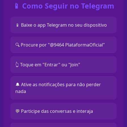
📱 Como Seguir no Telegram
📱 Baixe o app Telegram no seu dispositivo
🔍 Procure por "@9464 PlataformaOficial"
👆 Toque em "Entrar" ou "Join"
🔔 Ative as notificações para não perder
nada
💬 Participe das conversas e interaja