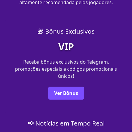
altamente recomendada pelos jogadores.
🎁 Bônus Exclusivos
VIP
Receba bônus exclusivos do Telegram,
promoções especiais e códigos promocionais
únicos!
Ver Bônus
📢 Notícias em Tempo Real