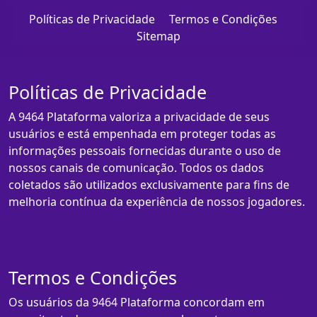
Políticas de Privacidade
Termos e Condições
Sitemap
Políticas de Privacidade
A 9464 Plataforma valoriza a privacidade de seus
usuários e está empenhada em proteger todas as
informações pessoais fornecidas durante o uso de
nossos canais de comunicação. Todos os dados
coletados são utilizados exclusivamente para fins de
melhoria contínua da experiência de nossos jogadores.
Termos e Condições
Os usuários da 9464 Plataforma concordam em