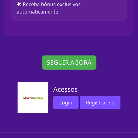
🎁 Receba bônus exclusivos
automaticamente
SEGUIR AGORA
Acessos
Login
Registrar-se