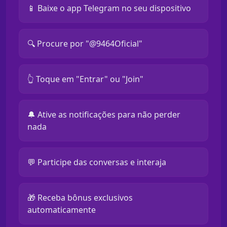
📱 Baixe o app Telegram no seu dispositivo
🔍 Procure por "@9464Oficial"
👆 Toque em "Entrar" ou "Join"
🔔 Ative as notificações para não perder
nada
💬 Participe das conversas e interaja
🎁 Receba bônus exclusivos
automaticamente