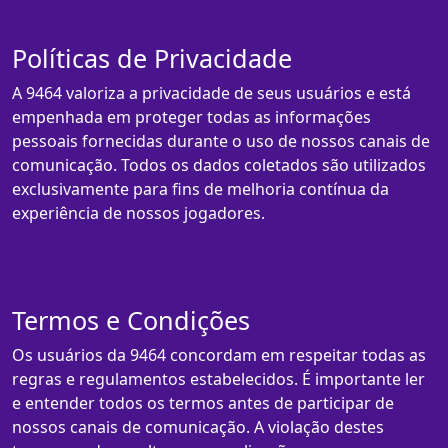
Políticas de Privacidade
A 9464 valoriza a privacidade de seus usuários e está
empenhada em proteger todas as informações
pessoais fornecidas durante o uso de nossos canais de
comunicação. Todos os dados coletados são utilizados
exclusivamente para fins de melhoria contínua da
experiência de nossos jogadores.
Termos e Condições
Os usuários da 9464 concordam em respeitar todas as
regras e regulamentos estabelecidos. É importante ler
e entender todos os termos antes de participar de
nossos canais de comunicação. A violação destes