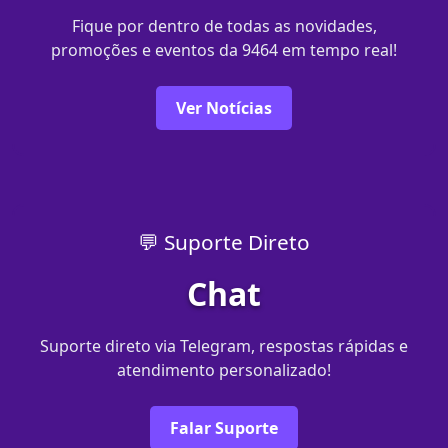
Fique por dentro de todas as novidades,
promoções e eventos da 9464 em tempo real!
Ver Notícias
💬 Suporte Direto
Chat
Suporte direto via Telegram, respostas rápidas e
atendimento personalizado!
Falar Suporte