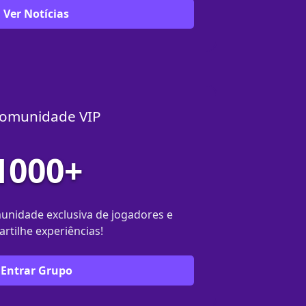
Ver Notícias
Comunidade VIP
1000+
unidade exclusiva de jogadores e
rtilhe experiências!
Entrar Grupo