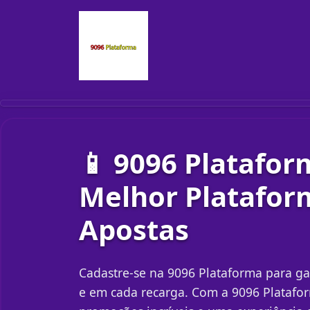
📱 9096 Platafor
Melhor Platafor
Apostas
Cadastre-se na 9096 Plataforma para g
e em cada recarga. Com a 9096 Platafor