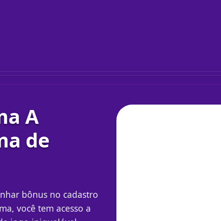
ma A
ma de
anhar bônus no cadastro
ma, você tem acesso a