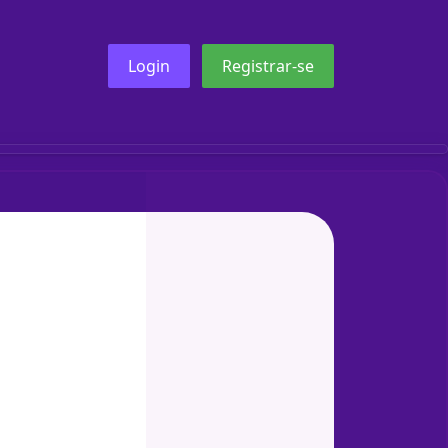
Login
Registrar-se