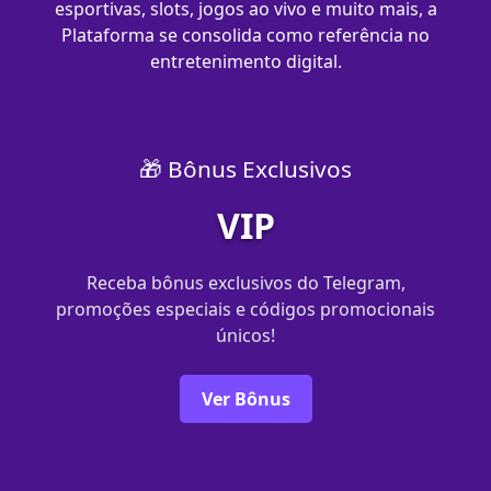
esportivas, slots, jogos ao vivo e muito mais, a
Plataforma se consolida como referência no
entretenimento digital.
🎁 Bônus Exclusivos
VIP
Receba bônus exclusivos do Telegram,
promoções especiais e códigos promocionais
únicos!
Ver Bônus