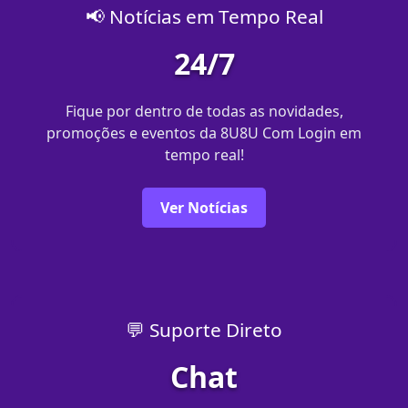
📢 Notícias em Tempo Real
24/7
Fique por dentro de todas as novidades,
promoções e eventos da 8U8U Com Login em
tempo real!
Ver Notícias
💬 Suporte Direto
Chat