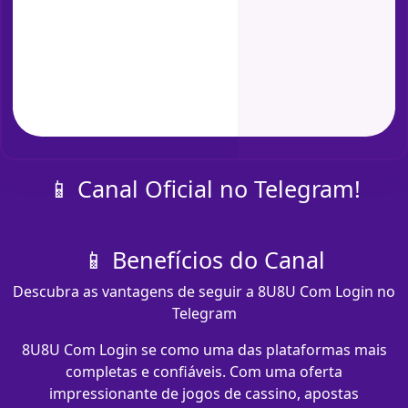
📱 Canal Oficial no Telegram!
📱 Benefícios do Canal
Descubra as vantagens de seguir a 8U8U Com Login no
Telegram
8U8U Com Login se como uma das plataformas mais
completas e confiáveis. Com uma oferta
impressionante de jogos de cassino, apostas