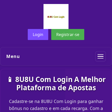
Login
Registrar-se
Menu
📱 8U8U Com Login A Melhor
Plataforma de Apostas
Cadastre-se na 8U8U Com Login para ganhar
bônus no cadastro e em cada recarga. Com a