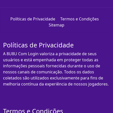
Políticas de Privacidade
Termos e Condições
Sitemap
Políticas de Privacidade
A 8U8U Com Login valoriza a privacidade de seus
usuários e está empenhada em proteger todas as
informações pessoais fornecidas durante o uso de
nossos canais de comunicação. Todos os dados
coletados são utilizados exclusivamente para fins de
melhoria contínua da experiência de nossos jogadores.
Termos e Condições