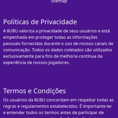
Sitemap
Políticas de Privacidade
A 8U8U valoriza a privacidade de seus usuários e está
empenhada em proteger todas as informações
pessoais fornecidas durante o uso de nossos canais de
comunicação. Todos os dados coletados são utilizados
exclusivamente para fins de melhoria contínua da
experiência de nossos jogadores.
Termos e Condições
Os usuários da 8U8U concordam em respeitar todas as
regras e regulamentos estabelecidos. É importante ler
e entender todos os termos antes de participar de