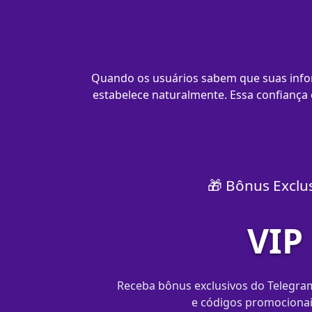
Quando os usuários sabem que suas infor
estabelece naturalmente. Essa confiança
🎁 Bônus Exclu
VIP
Receba bônus exclusivos do Telegra
e códigos promocionai