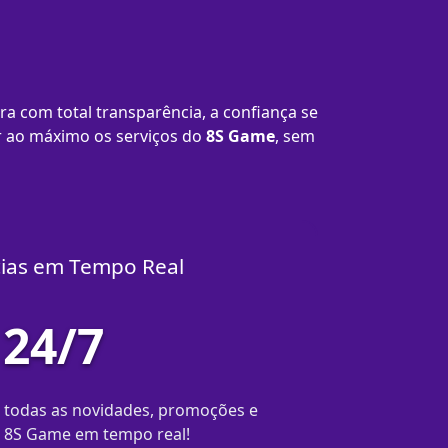
 com total transparência, a confiança se
r ao máximo os serviços do
8S Game
, sem
cias em Tempo Real
24/7
e todas as novidades, promoções e
 8S Game em tempo real!