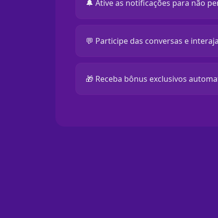
🔔 Ative as notificações para não p
💬 Participe das conversas e interaj
🎁 Receba bônus exclusivos autom