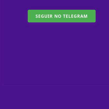
SEGUIR NO TELEGRAM