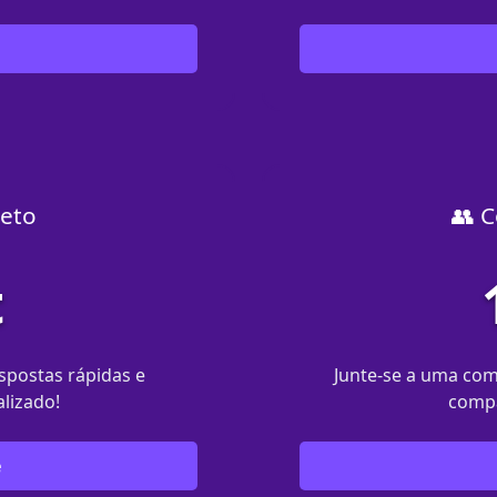
reto
👥 
t
espostas rápidas e
Junte-se a uma com
lizado!
compa
e