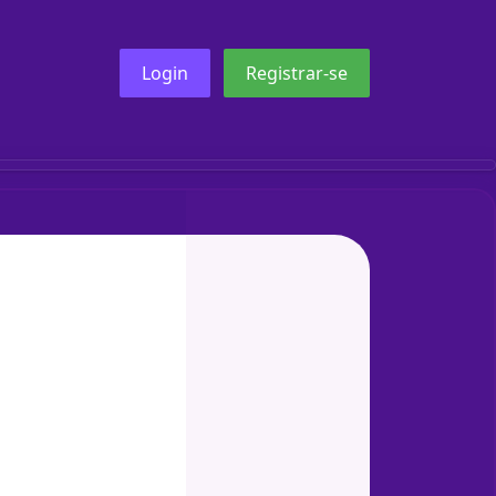
Login
Registrar-se