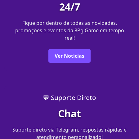
24/7
Fique por dentro de todas as novidades,
promoções e eventos da 8Pg Game em tempo
real!
Ver Notícias
💬 Suporte Direto
Chat
Suporte direto via Telegram, respostas rápidas e
atendimento personalizado!