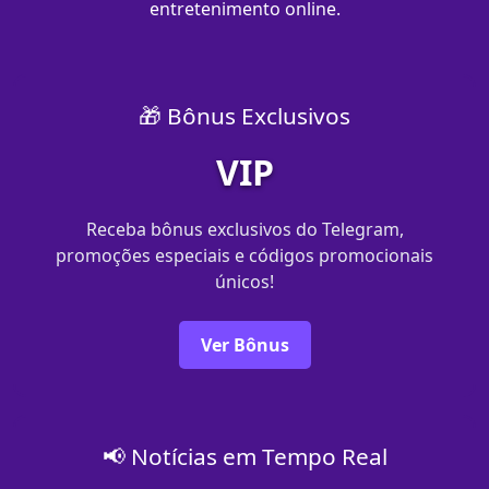
entretenimento online.
🎁 Bônus Exclusivos
VIP
Receba bônus exclusivos do Telegram,
promoções especiais e códigos promocionais
únicos!
Ver Bônus
📢 Notícias em Tempo Real