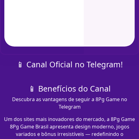
📱 Canal Oficial no Telegram!
📱 Benefícios do Canal
Descubra as vantagens de seguir a 8Pg Game no
Telegram
Um dos sites mais inovadores do mercado, a 8Pg Game
8Pg Game Brasil apresenta design moderno, jogos
variados e bônus irresistíveis — redefinindo o