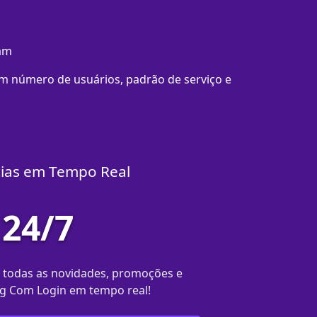
ram
em número de usuários, padrão de serviço e
cias em Tempo Real
24/7
e todas as novidades, promoções e
g Com Login em tempo real!