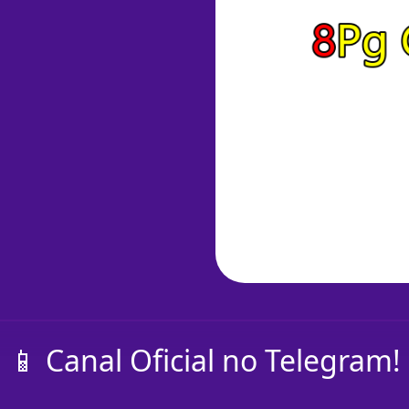
📱 Canal Oficial no Telegram!