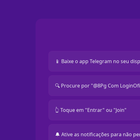
📱 Baixe o app Telegram no seu disp
🔍 Procure por "@8Pg Com LoginOfi
👆 Toque em "Entrar" ou "Join"
🔔 Ative as notificações para não p