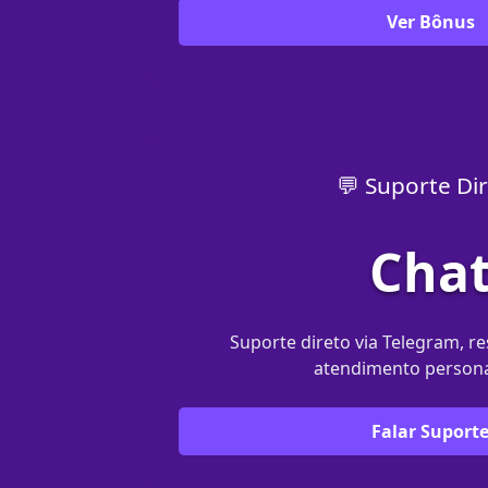
Ver Bônus
💬 Suporte Di
Cha
Suporte direto via Telegram, r
atendimento persona
Falar Suport