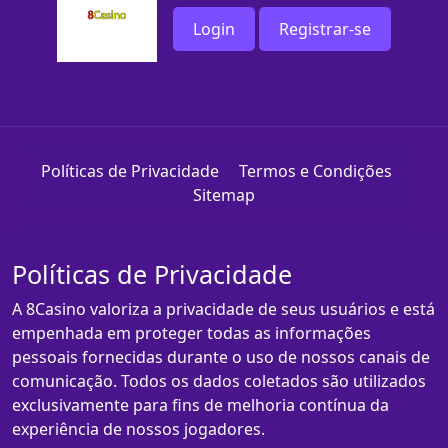
Login
Registrar-se
Políticas de Privacidade
Termos e Condições
Sitemap
Políticas de Privacidade
A 8Casino valoriza a privacidade de seus usuários e está
empenhada em proteger todas as informações
pessoais fornecidas durante o uso de nossos canais de
comunicação. Todos os dados coletados são utilizados
exclusivamente para fins de melhoria contínua da
experiência de nossos jogadores.