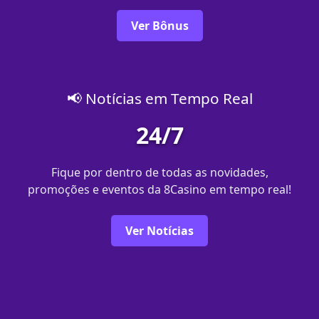
Ver Bônus
📢 Notícias em Tempo Real
24/7
Fique por dentro de todas as novidades,
promoções e eventos da 8Casino em tempo real!
Ver Notícias