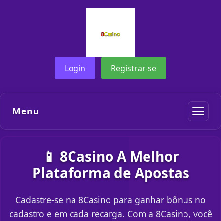
Login
Registrar-se
Menu
📱 8Casino A Melhor
Plataforma de Apostas
Cadastre-se na 8Casino para ganhar bônus no
cadastro e em cada recarga. Com a 8Casino, você