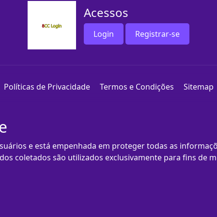
Acessos
Login
Registrar-se
Políticas de Privacidade
Termos e Condições
Sitemap
de
 usuários e está empenhada em proteger todas as informaçõ
os coletados são utilizados exclusivamente para fins de m