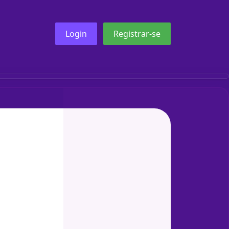
Login
Registrar-se