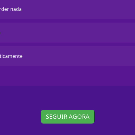
erder nada
a
aticamente
SEGUIR AGORA