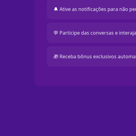
🔔 Ative as notificações para não p
💬 Participe das conversas e interaj
🎁 Receba bônus exclusivos autom