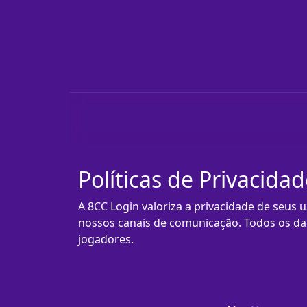
Políticas de Privacida
A 8CC Login valoriza a privacidade de seus
nossos canais de comunicação. Todos os dad
jogadores.