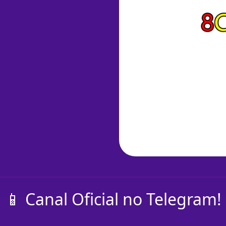
📱 Canal Oficial no Telegram!