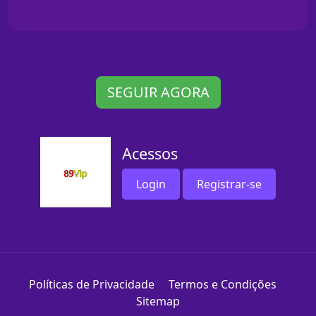
SEGUIR AGORA
Acessos
Login
Registrar-se
Políticas de Privacidade
Termos e Condições
Sitemap