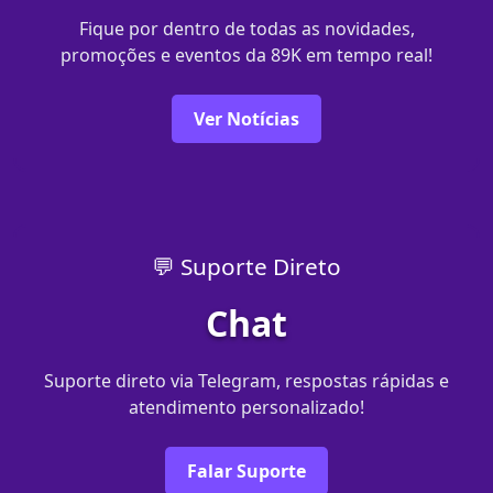
Fique por dentro de todas as novidades,
promoções e eventos da 89K em tempo real!
Ver Notícias
💬 Suporte Direto
Chat
Suporte direto via Telegram, respostas rápidas e
atendimento personalizado!
Falar Suporte