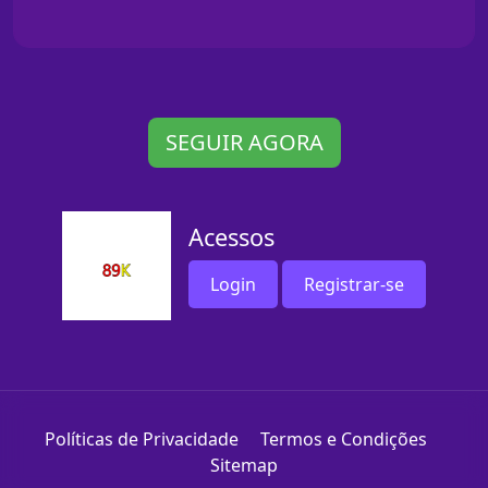
SEGUIR AGORA
Acessos
Login
Registrar-se
Políticas de Privacidade
Termos e Condições
Sitemap