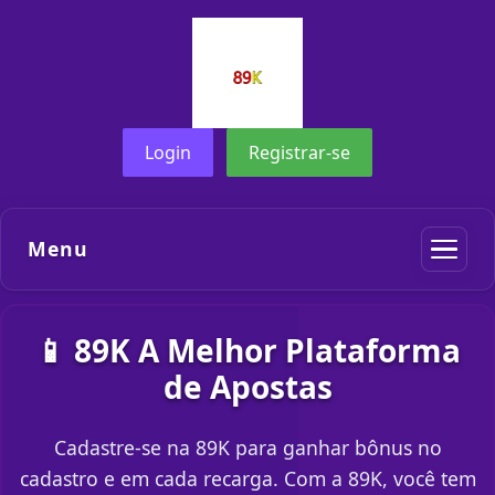
Login
Registrar-se
Menu
📱 89K A Melhor Plataforma
de Apostas
Cadastre-se na 89K para ganhar bônus no
cadastro e em cada recarga. Com a 89K, você tem