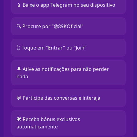
📱 Baixe o app Telegram no seu dispositivo
🔍 Procure por "@89KOficial"
👆 Toque em "Entrar" ou "Join"
🔔 Ative as notificações para não perder
nada
💬 Participe das conversas e interaja
🎁 Receba bônus exclusivos
automaticamente