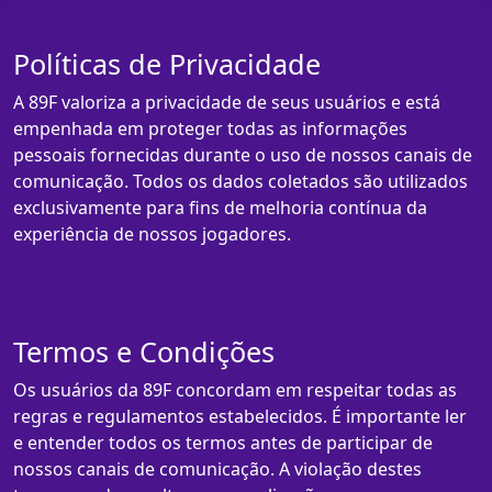
Políticas de Privacidade
A 89F valoriza a privacidade de seus usuários e está
empenhada em proteger todas as informações
pessoais fornecidas durante o uso de nossos canais de
comunicação. Todos os dados coletados são utilizados
exclusivamente para fins de melhoria contínua da
experiência de nossos jogadores.
Termos e Condições
Os usuários da 89F concordam em respeitar todas as
regras e regulamentos estabelecidos. É importante ler
e entender todos os termos antes de participar de
nossos canais de comunicação. A violação destes