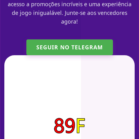
acesso a promoções incríveis e uma experiência
de jogo inigualável. Junte-se aos vencedores
agora!
SEGUIR NO TELEGRAM