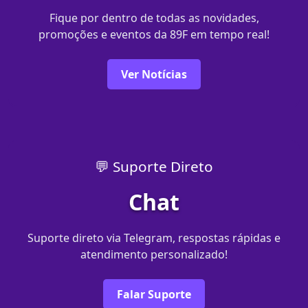
Fique por dentro de todas as novidades,
promoções e eventos da 89F em tempo real!
Ver Notícias
💬 Suporte Direto
Chat
Suporte direto via Telegram, respostas rápidas e
atendimento personalizado!
Falar Suporte