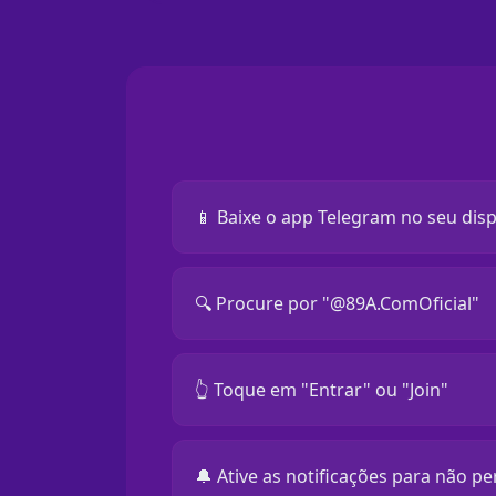
📱 Baixe o app Telegram no seu disp
🔍 Procure por "@89A.ComOficial"
👆 Toque em "Entrar" ou "Join"
🔔 Ative as notificações para não p