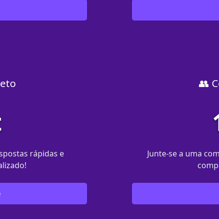
reto
👥 
t
espostas rápidas e
Junte-se a uma com
lizado!
compa
e