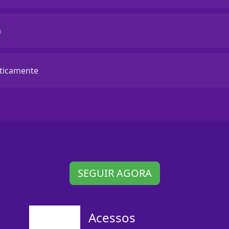
a
aticamente
SEGUIR AGORA
Acessos