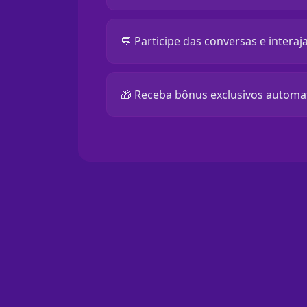
💬 Participe das conversas e interaj
🎁 Receba bônus exclusivos autom