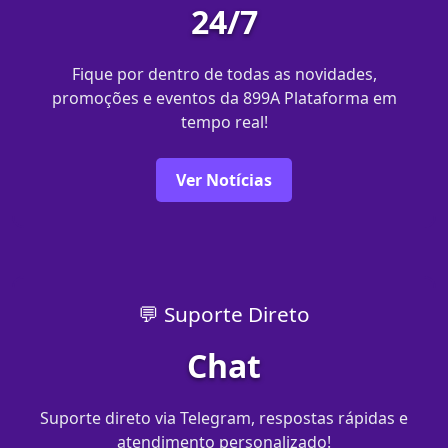
24/7
Fique por dentro de todas as novidades,
promoções e eventos da 899A Plataforma em
tempo real!
Ver Notícias
💬 Suporte Direto
Chat
Suporte direto via Telegram, respostas rápidas e
atendimento personalizado!