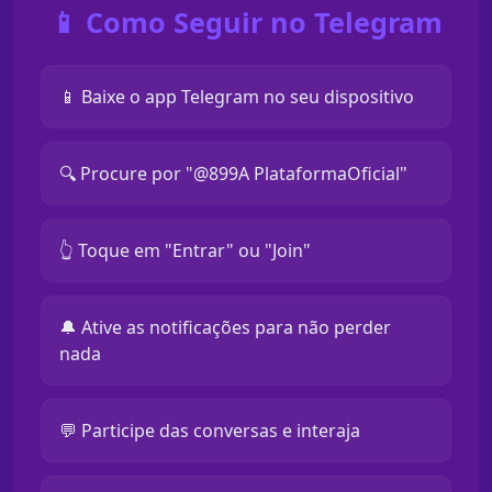
📱 Como Seguir no Telegram
📱 Baixe o app Telegram no seu dispositivo
🔍 Procure por "@899A PlataformaOficial"
👆 Toque em "Entrar" ou "Join"
🔔 Ative as notificações para não perder
nada
💬 Participe das conversas e interaja