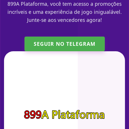
899A Plataforma, você tem acesso a promoções
incríveis e uma experiência de jogo inigualável.
Junte-se aos vencedores agora!
SEGUIR NO TELEGRAM