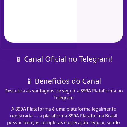
📱 Canal Oficial no Telegram!
📱 Benefícios do Canal
Descubra as vantagens de seguir a 899A Plataforma no
Telegram
A 899A Plataforma é uma plataforma legalmente
registrada — a plataforma 899A Plataforma Brasil
possui licenças completas e operação regular, sendo