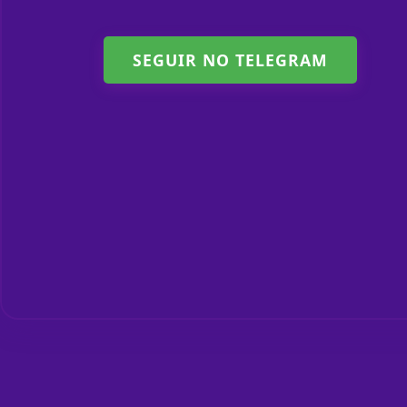
SEGUIR NO TELEGRAM