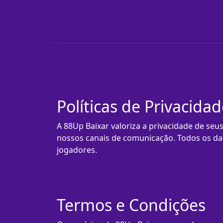
Políticas de Privacida
A 88Up Baixar valoriza a privacidade de se
nossos canais de comunicação. Todos os dad
jogadores.
Termos e Condições