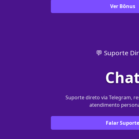
Ver Bônus
💬 Suporte Di
Cha
Suporte direto via Telegram, r
atendimento persona
Falar Suport