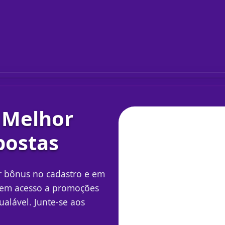
 Melhor
postas
r bônus no cadastro e em
 tem acesso a promoções
ualável. Junte-se aos