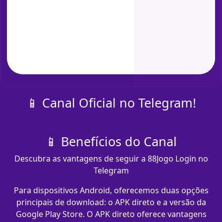
📱 Canal Oficial no Telegram!
📱 Benefícios do Canal
Descubra as vantagens de seguir a 88Jogo Login no
Telegram
Para dispositivos Android, oferecemos duas opções
principais de download: o APK direto e a versão da
Google Play Store. O APK direto oferece vantagens