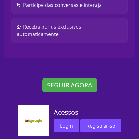
💬 Participe das conversas e interaja
🎁 Receba bônus exclusivos
automaticamente
SEGUIR AGORA
Acessos
Login
Registrar-se