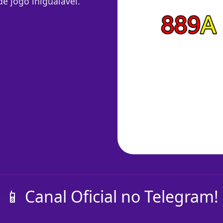
e jogo inigualável.
📱 Canal Oficial no Telegram!