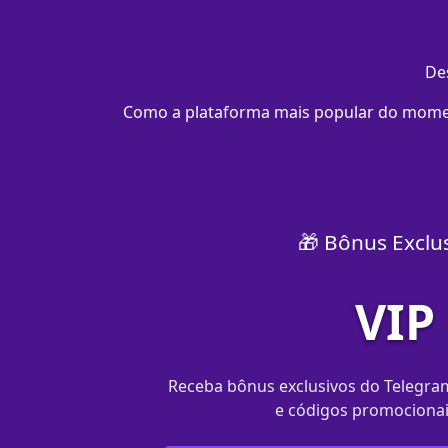
De
Como a plataforma mais popular do moment
🎁 Bônus Exclu
VIP
Receba bônus exclusivos do Telegra
e códigos promocionai