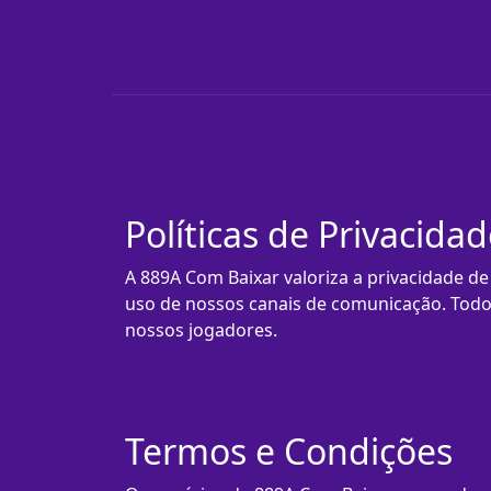
Políticas de Privacida
A 889A Com Baixar valoriza a privacidade d
uso de nossos canais de comunicação. Todos
nossos jogadores.
Termos e Condições