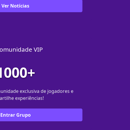
Ver Notícias
Comunidade VIP
1000+
unidade exclusiva de jogadores e
rtilhe experiências!
Entrar Grupo