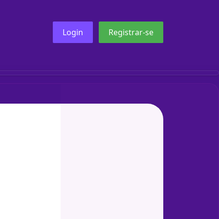
Login
Registrar-se