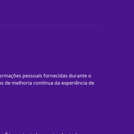
formações pessoais fornecidas durante o
ns de melhoria contínua da experiência de