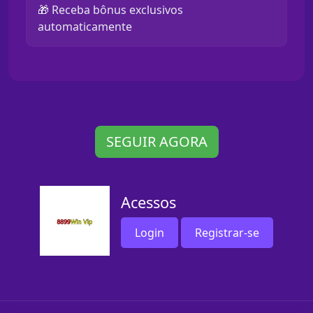
🎁 Receba bônus exclusivos
automaticamente
SEGUIR AGORA
Acessos
Login
Registrar-se