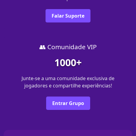
Falar Suporte
👥 Comunidade VIP
1000+
Junte-se a uma comunidade exclusiva de
jogadores e compartilhe experiências!
Entrar Grupo