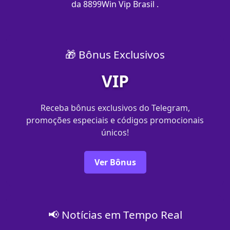
da 8899Win Vip Brasil .
🎁 Bônus Exclusivos
VIP
Receba bônus exclusivos do Telegram,
promoções especiais e códigos promocionais
únicos!
Ver Bônus
📢 Notícias em Tempo Real