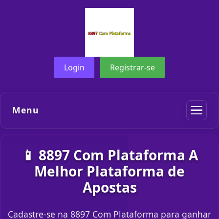
Login
Registrar-se
Menu
📱 8897 Com Plataforma A
Melhor Plataforma de
Apostas
Cadastre-se na 8897 Com Plataforma para ganhar