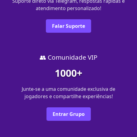
Suporte direto via Telegram, respostas rápidas e
atendimento personalizado!
Falar Suporte
👥 Comunidade VIP
1000+
Junte-se a uma comunidade exclusiva de
jogadores e compartilhe experiências!
Entrar Grupo