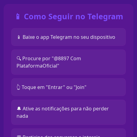
📱 Como Seguir no Telegram
📱 Baixe o app Telegram no seu dispositivo
🔍 Procure por "@8897 Com
PlataformaOficial"
👆 Toque em "Entrar" ou "Join"
🔔 Ative as notificações para não perder
nada