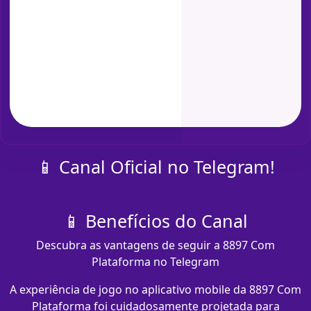
📱 Canal Oficial no Telegram!
📱 Benefícios do Canal
Descubra as vantagens de seguir a 8897 Com
Plataforma no Telegram
A experiência de jogo no aplicativo mobile da 8897 Com
Plataforma foi cuidadosamente projetada para