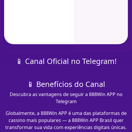
📱 Canal Oficial no Telegram!
📱 Benefícios do Canal
Descubra as vantagens de seguir a 888Win APP no
Telegram
Globalmente, a 888Win APP é uma das plataformas de
cassino mais populares — a 888Win APP Brasil quer
transformar sua vida com experiências digitais únicas.