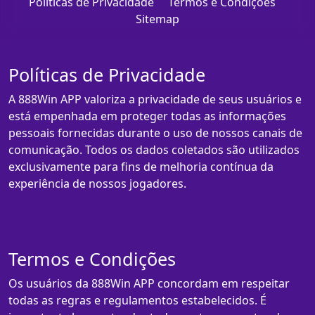
Políticas de Privacidade
Termos e Condições
Sitemap
Políticas de Privacidade
A 888Win APP valoriza a privacidade de seus usuários e
está empenhada em proteger todas as informações
pessoais fornecidas durante o uso de nossos canais de
comunicação. Todos os dados coletados são utilizados
exclusivamente para fins de melhoria contínua da
experiência de nossos jogadores.
Termos e Condições
Os usuários da 888Win APP concordam em respeitar
todas as regras e regulamentos estabelecidos. É