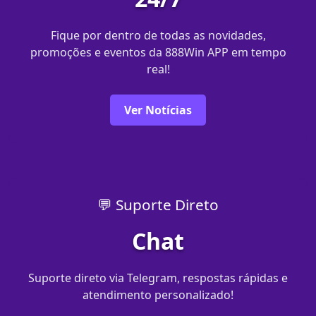
Fique por dentro de todas as novidades,
promoções e eventos da 888Win APP em tempo
real!
Ver Notícias
💬 Suporte Direto
Chat
Suporte direto via Telegram, respostas rápidas e
atendimento personalizado!