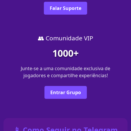
Falar Suporte
👥 Comunidade VIP
1000+
Junte-se a uma comunidade exclusiva de
jogadores e compartilhe experiências!
Entrar Grupo
📱 Como Seguir no Telegram