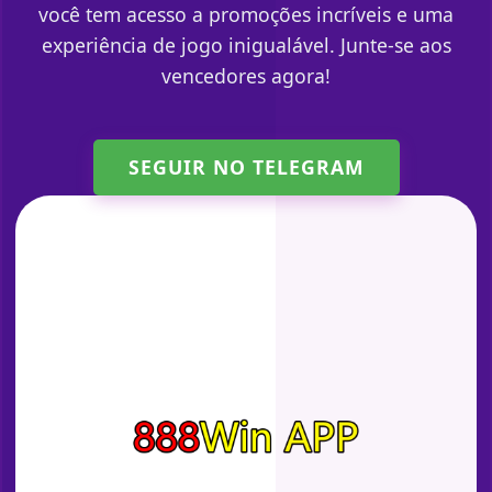
você tem acesso a promoções incríveis e uma
experiência de jogo inigualável. Junte-se aos
vencedores agora!
SEGUIR NO TELEGRAM