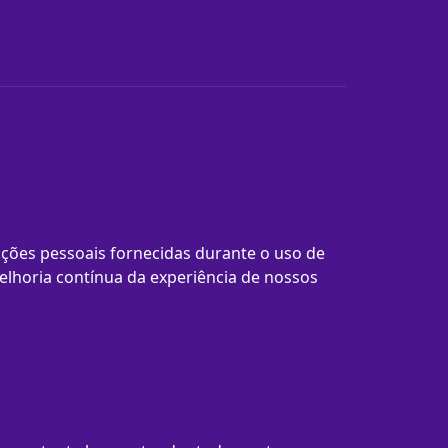
ções pessoais fornecidas durante o uso de
elhoria contínua da experiência de nossos