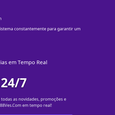
m
sistema constantemente para garantir um
cias em Tempo Real
24/7
e todas as novidades, promoções e
888Ves.Com em tempo real!