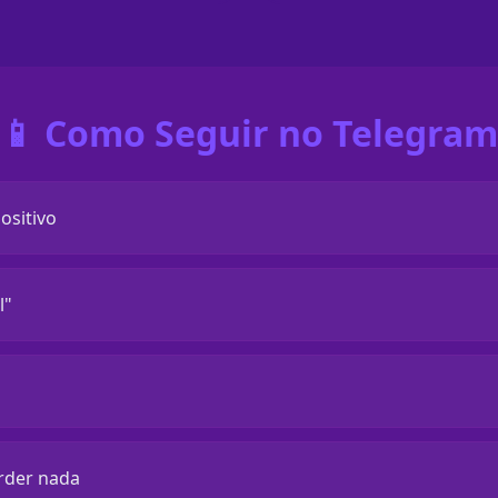
📱 Como Seguir no Telegram
ositivo
l"
erder nada