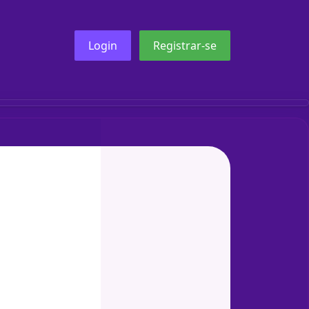
Login
Registrar-se