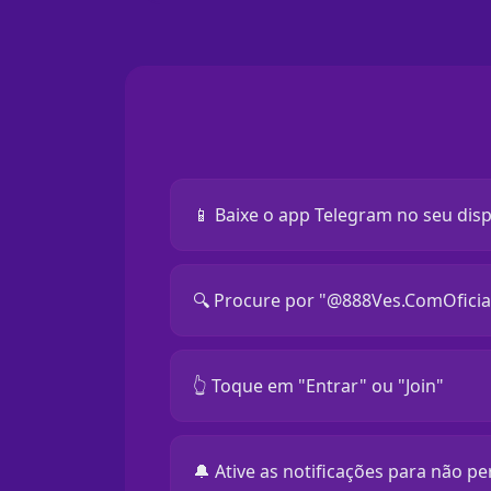
📱 Baixe o app Telegram no seu disp
🔍 Procure por "@888Ves.ComOficia
👆 Toque em "Entrar" ou "Join"
🔔 Ative as notificações para não p