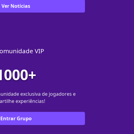
Ver Notícias
Comunidade VIP
1000+
unidade exclusiva de jogadores e
rtilhe experiências!
Entrar Grupo