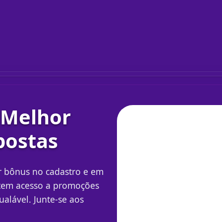
 Melhor
postas
r bônus no cadastro e em
 tem acesso a promoções
ualável. Junte-se aos