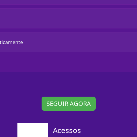
a
aticamente
SEGUIR AGORA
Acessos