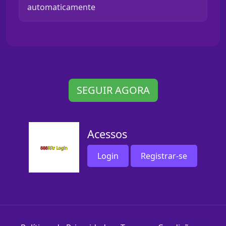
automaticamente
SEGUIR AGORA
Acessos
Login
Registrar-se