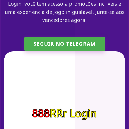
Login, você tem acesso a promoções incríveis e
uma experiência de jogo inigualável. Junte-se aos
vencedores agora!
SEGUIR NO TELEGRAM