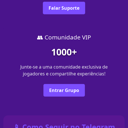
Falar Suporte
👥 Comunidade VIP
1000+
Junte-se a uma comunidade exclusiva de
jogadores e compartilhe experiências!
Entrar Grupo
📱 Como Seguir no Telegram