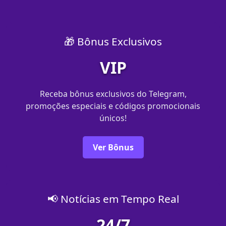
🎁 Bônus Exclusivos
VIP
Receba bônus exclusivos do Telegram,
promoções especiais e códigos promocionais
únicos!
Ver Bônus
📢 Notícias em Tempo Real
24/7