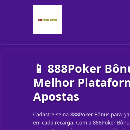
📱 888Poker Bôn
Melhor Platafor
Apostas
Cadastre-se na 888Poker Bônus para ga
em cada recarga. Com a 888Poker Bônus