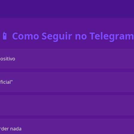
📱 Como Seguir no Telegram
ositivo
icial"
erder nada