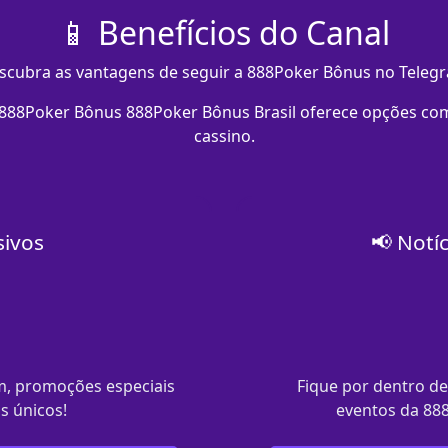
📱 Benefícios do Canal
scubra as vantagens de seguir a 888Poker Bônus no Teleg
888Poker Bônus 888Poker Bônus Brasil oferece opções com
cassino.
sivos
📢 Notí
m, promoções especiais
Fique por dentro d
s únicos!
eventos da 88