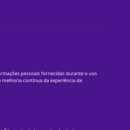
ormações pessoais fornecidas durante o uso
e melhoria contínua da experiência de