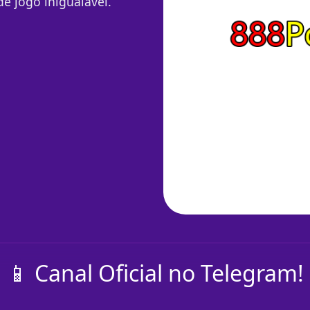
e jogo inigualável.
📱 Canal Oficial no Telegram!