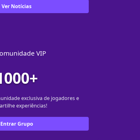
Ver Notícias
Comunidade VIP
1000+
unidade exclusiva de jogadores e
rtilhe experiências!
Entrar Grupo