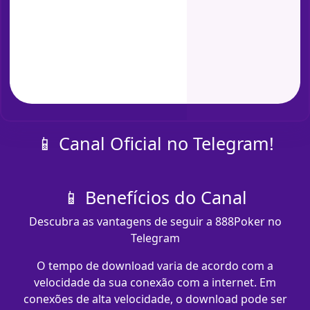
📱 Canal Oficial no Telegram!
📱 Benefícios do Canal
Descubra as vantagens de seguir a 888Poker no
Telegram
O tempo de download varia de acordo com a
velocidade da sua conexão com a internet. Em
conexões de alta velocidade, o download pode ser