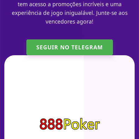
tem acesso a promoções incríveis e uma
experiência de jogo inigualável. Junte-se aos
vencedores agora!
SEGUIR NO TELEGRAM