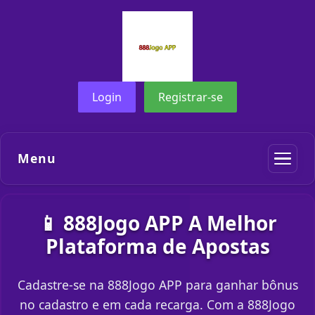
Login
Registrar-se
Menu
📱 888Jogo APP A Melhor
Plataforma de Apostas
Cadastre-se na 888Jogo APP para ganhar bônus
no cadastro e em cada recarga. Com a 888Jogo