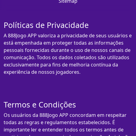
Sitemap
Políticas de Privacidade
A 888Jogo APP valoriza a privacidade de seus usuários e
está empenhada em proteger todas as informações
pessoais fornecidas durante o uso de nossos canais de
comunicação. Todos os dados coletados são utilizados
exclusivamente para fins de melhoria contínua da
experiência de nossos jogadores.
Termos e Condições
Os usuários da 888Jogo APP concordam em respeitar
todas as regras e regulamentos estabelecidos. É
importante ler e entender todos os termos antes de