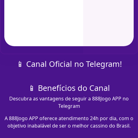
📱 Canal Oficial no Telegram!
📱 Benefícios do Canal
Descubra as vantagens de seguir a 888Jogo APP no
Telegram
A 888Jogo APP oferece atendimento 24h por dia, com o
objetivo inabalável de ser o melhor cassino do Brasil.