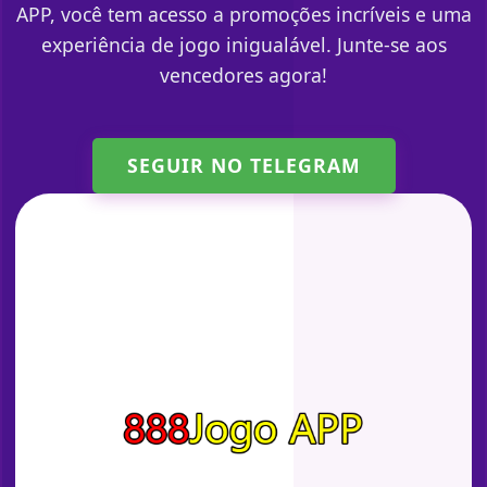
APP, você tem acesso a promoções incríveis e uma
experiência de jogo inigualável. Junte-se aos
vencedores agora!
SEGUIR NO TELEGRAM