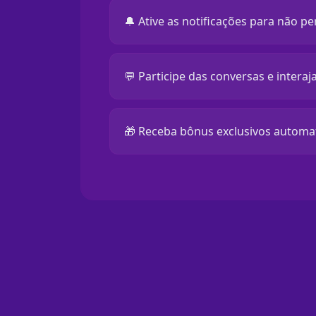
🔔 Ative as notificações para não p
💬 Participe das conversas e interaj
🎁 Receba bônus exclusivos autom