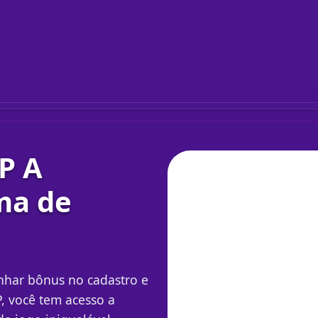
P A
ma de
nhar bônus no cadastro e
 você tem acesso a