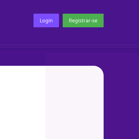
Login
Registrar-se