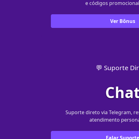
e códigos promocionai
Ver Bônus
💬 Suporte Di
Cha
Suporte direto via Telegram, r
atendimento persona
Falar Suport