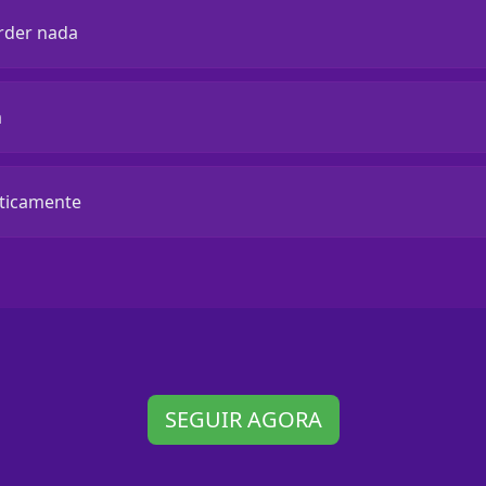
erder nada
a
aticamente
SEGUIR AGORA