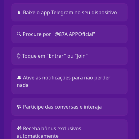
📱 Baixe o app Telegram no seu dispositivo
🔍 Procure por "@87A APPOficial"
👆 Toque em "Entrar" ou "Join"
🔔 Ative as notificações para não perder
nada
💬 Participe das conversas e interaja
🎁 Receba bônus exclusivos
automaticamente