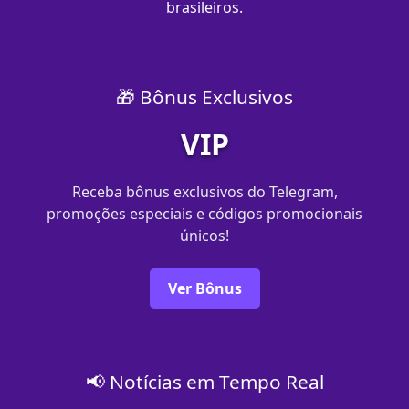
brasileiros.
🎁 Bônus Exclusivos
VIP
Receba bônus exclusivos do Telegram,
promoções especiais e códigos promocionais
únicos!
Ver Bônus
📢 Notícias em Tempo Real