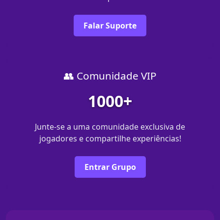
Falar Suporte
👥 Comunidade VIP
1000+
Junte-se a uma comunidade exclusiva de
jogadores e compartilhe experiências!
Entrar Grupo