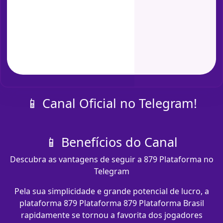
📱 Canal Oficial no Telegram!
📱 Benefícios do Canal
Descubra as vantagens de seguir a 879 Plataforma no
Telegram
Pela sua simplicidade e grande potencial de lucro, a
plataforma 879 Plataforma 879 Plataforma Brasil
rapidamente se tornou a favorita dos jogadores