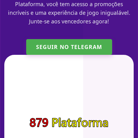
Plataforma, você tem acesso a promoções
incríveis e uma experiência de jogo inigualável.
Junte-se aos vencedores agora!
SEGUIR NO TELEGRAM