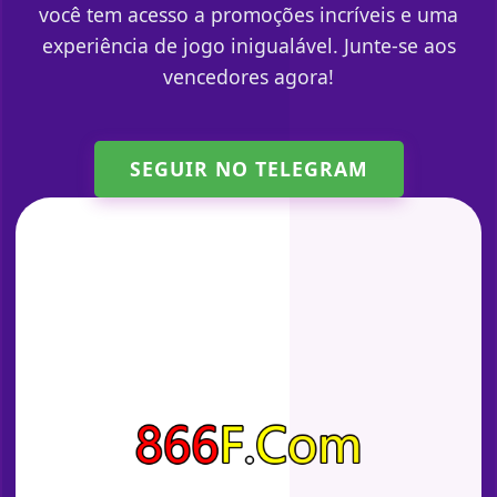
você tem acesso a promoções incríveis e uma
experiência de jogo inigualável. Junte-se aos
vencedores agora!
SEGUIR NO TELEGRAM