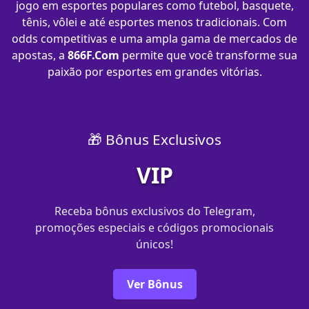
jogo em esportes populares como futebol, basquete,
tênis, vôlei e até esportes menos tradicionais. Com
odds competitivas e uma ampla gama de mercados de
apostas, a
866F.Com
permite que você transforme sua
paixão por esportes em grandes vitórias.
🎁 Bônus Exclusivos
VIP
Receba bônus exclusivos do Telegram,
promoções especiais e códigos promocionais
únicos!
Ver Bônus