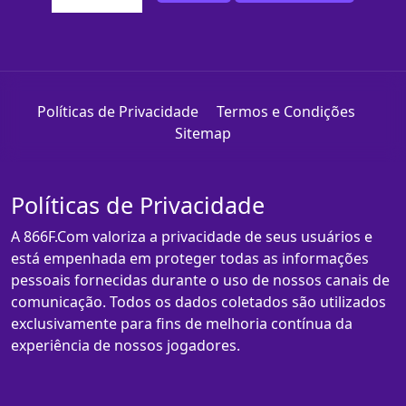
Políticas de Privacidade
Termos e Condições
Sitemap
Políticas de Privacidade
A 866F.Com valoriza a privacidade de seus usuários e
está empenhada em proteger todas as informações
pessoais fornecidas durante o uso de nossos canais de
comunicação. Todos os dados coletados são utilizados
exclusivamente para fins de melhoria contínua da
experiência de nossos jogadores.