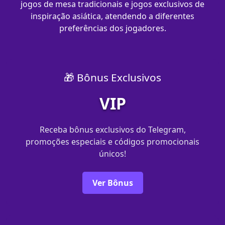
jogos de mesa tradicionais e jogos exclusivos de
inspiração asiática, atendendo a diferentes
preferências dos jogadores.
🎁 Bônus Exclusivos
VIP
Receba bônus exclusivos do Telegram,
promoções especiais e códigos promocionais
únicos!
Ver Bônus