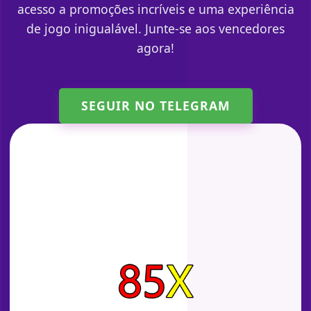
acesso a promoções incríveis e uma experiência
de jogo inigualável. Junte-se aos vencedores
agora!
SEGUIR NO TELEGRAM