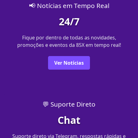
📢 Notícias em Tempo Real
24/7
Fique por dentro de todas as novidades,
promoções e eventos da 85X em tempo real!
Ver Notícias
💬 Suporte Direto
Chat
Suporte direto via Telegram, respostas rápidas e