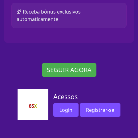
🎁 Receba bônus exclusivos
automaticamente
SEGUIR AGORA
Acessos
Login
Registrar-se