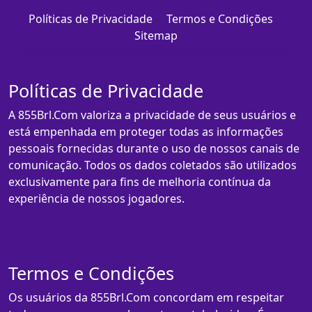
Políticas de Privacidade
Termos e Condições
Sitemap
Políticas de Privacidade
A 855Brl.Com valoriza a privacidade de seus usuários e
está empenhada em proteger todas as informações
pessoais fornecidas durante o uso de nossos canais de
comunicação. Todos os dados coletados são utilizados
exclusivamente para fins de melhoria contínua da
experiência de nossos jogadores.
Termos e Condições
Os usuários da 855Brl.Com concordam em respeitar