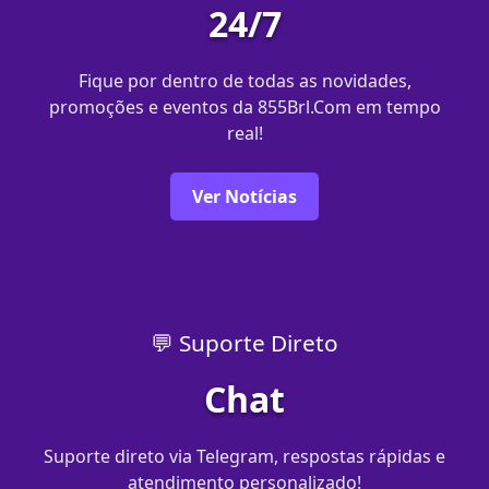
24/7
Fique por dentro de todas as novidades,
promoções e eventos da 855Brl.Com em tempo
real!
Ver Notícias
💬 Suporte Direto
Chat
Suporte direto via Telegram, respostas rápidas e
atendimento personalizado!