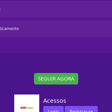
a
aticamente
SEGUIR AGORA
Acessos
Login
Registrar-se