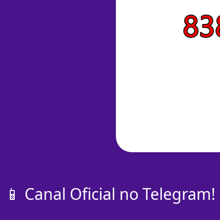
📱 Canal Oficial no Telegram!