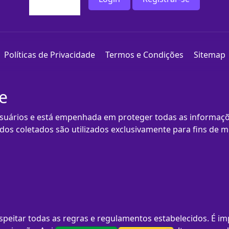
Políticas de Privacidade
Termos e Condições
Sitemap
de
 usuários e está empenhada em proteger todas as informaçõ
os coletados são utilizados exclusivamente para fins de m
eitar todas as regras e regulamentos estabelecidos. É im