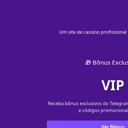
Um site de cassino profissional
🎁 Bônus Exclu
VIP
Receba bônus exclusivos do Telegra
e códigos promocionai
Ver Bônus