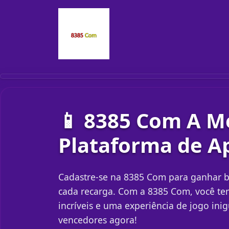
📱 8385 Com A M
Plataforma de A
Cadastre-se na 8385 Com para ganhar 
cada recarga. Com a 8385 Com, você t
incríveis e uma experiência de jogo inig
vencedores agora!