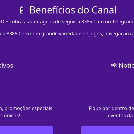
📱 Benefícios do Canal
Descubra as vantagens de seguir a 8385 Com no Telegram
 da 8385 Com com grande variedade de jogos, navegação ráp
sivos
📢 Notí
m, promoções especiais
Fique por dentro d
s únicos!
eventos da