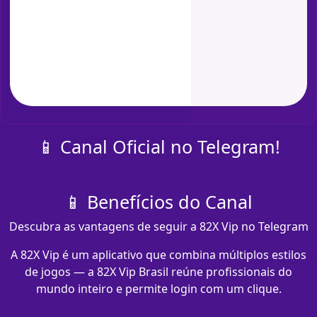
📱 Canal Oficial no Telegram!
📱 Benefícios do Canal
Descubra as vantagens de seguir a 82X Vip no Telegram
A 82X Vip é um aplicativo que combina múltiplos estilos
de jogos — a 82X Vip Brasil reúne profissionais do
mundo inteiro e permite login com um clique.