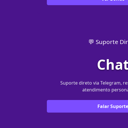
💬 Suporte Di
Cha
Suporte direto via Telegram, r
atendimento persona
Falar Suport