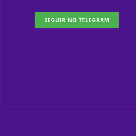
SEGUIR NO TELEGRAM