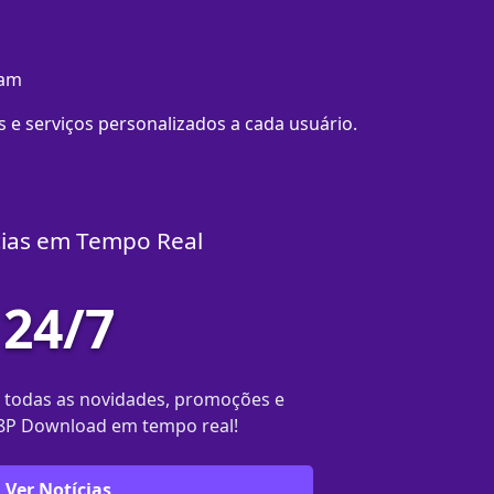
ram
 e serviços personalizados a cada usuário.
cias em Tempo Real
24/7
e todas as novidades, promoções e
8P Download em tempo real!
Ver Notícias