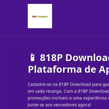
📱 818P Downloa
Plataforma de A
Cadastre-se na 818P Download para ga
em cada recarga. Com a 818P Download
promoções incríveis e uma experiência d
Junte-se aos vencedores agora!