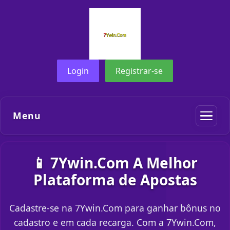
Login
Registrar-se
Menu
📱 7Ywin.Com A Melhor
Plataforma de Apostas
Cadastre-se na 7Ywin.Com para ganhar bônus no
cadastro e em cada recarga. Com a 7Ywin.Com,