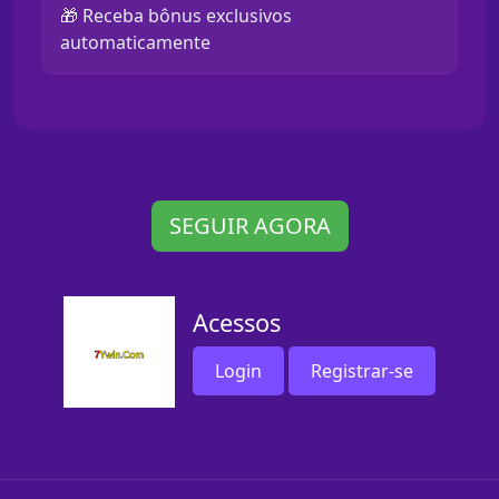
🎁 Receba bônus exclusivos
automaticamente
SEGUIR AGORA
Acessos
Login
Registrar-se