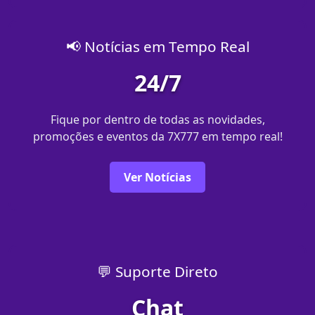
📢 Notícias em Tempo Real
24/7
Fique por dentro de todas as novidades,
promoções e eventos da 7X777 em tempo real!
Ver Notícias
💬 Suporte Direto
Chat