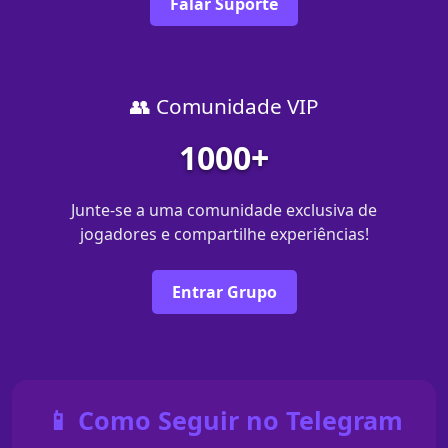
Falar Suporte
👥 Comunidade VIP
1000+
Junte-se a uma comunidade exclusiva de
jogadores e compartilhe experiências!
Entrar Grupo
📱 Como Seguir no Telegram