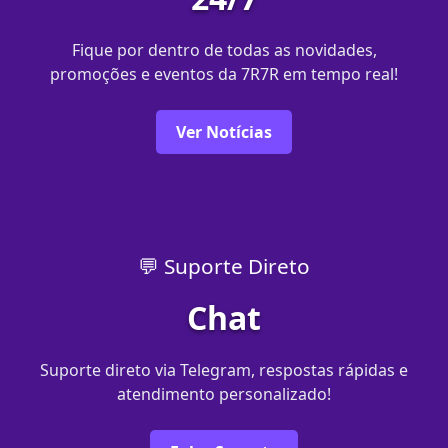
Fique por dentro de todas as novidades,
promoções e eventos da 7R7R em tempo real!
Ver Notícias
💬 Suporte Direto
Chat
Suporte direto via Telegram, respostas rápidas e
atendimento personalizado!