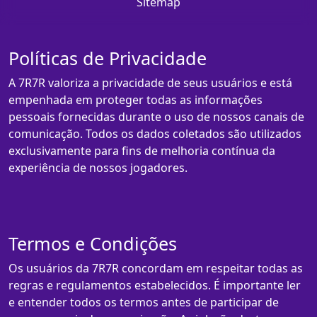
Sitemap
Políticas de Privacidade
A 7R7R valoriza a privacidade de seus usuários e está
empenhada em proteger todas as informações
pessoais fornecidas durante o uso de nossos canais de
comunicação. Todos os dados coletados são utilizados
exclusivamente para fins de melhoria contínua da
experiência de nossos jogadores.
Termos e Condições
Os usuários da 7R7R concordam em respeitar todas as
regras e regulamentos estabelecidos. É importante ler
e entender todos os termos antes de participar de