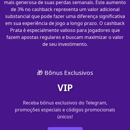
mais generosa de suas perdas semanais. Este aumento
de 3% no cashback representa um valor adicional
substancial que pode fazer uma diferença significativa
em sua experiência de jogo a longo prazo. O cashback
Prata é especialmente valioso para jogadores que
fazem apostas regulares e buscam maximizar o valor
de seu investimento.
🎁 Bônus Exclusivos
VIP
Receba bônus exclusivos do Telegram,
promoções especiais e códigos promocionais
únicos!