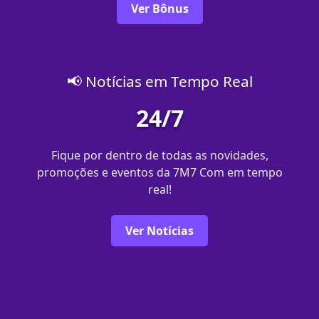
Ver Bônus
📢 Notícias em Tempo Real
24/7
Fique por dentro de todas as novidades,
promoções e eventos da 7M7 Com em tempo
real!
Ver Notícias