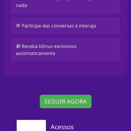
nada
💬 Participe das conversas e interaja
🎁 Receba bônus exclusivos
automaticamente
SEGUIR AGORA
Acessos