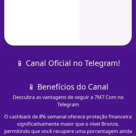
📱 Canal Oficial no Telegram!
📱 Benefícios do Canal
Descubra as vantagens de seguir a 7M7 Com no
Telegram
O cashback de 8% semanal oferece proteção financeira
significativamente maior que o nível Bronze,
permitindo que você recupere uma porcentagem ainda