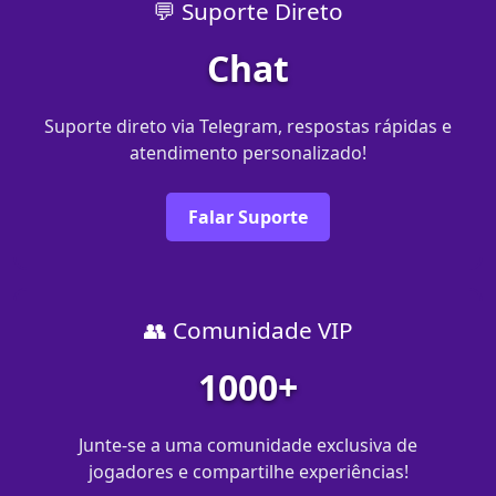
💬 Suporte Direto
Chat
Suporte direto via Telegram, respostas rápidas e
atendimento personalizado!
Falar Suporte
👥 Comunidade VIP
1000+
Junte-se a uma comunidade exclusiva de
jogadores e compartilhe experiências!