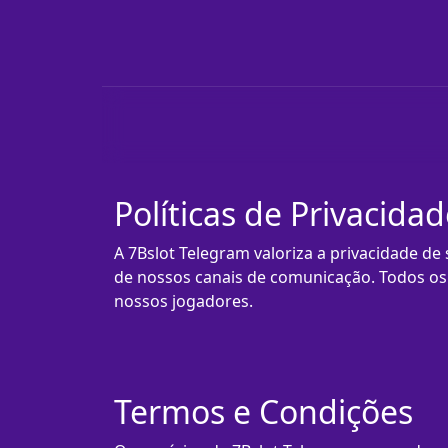
Políticas de Privacida
A 7Bslot Telegram valoriza a privacidade d
de nossos canais de comunicação. Todos os 
nossos jogadores.
Termos e Condições