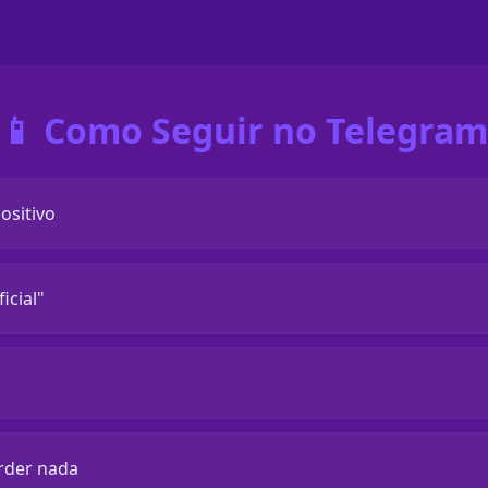
📱 Como Seguir no Telegram
ositivo
icial"
erder nada