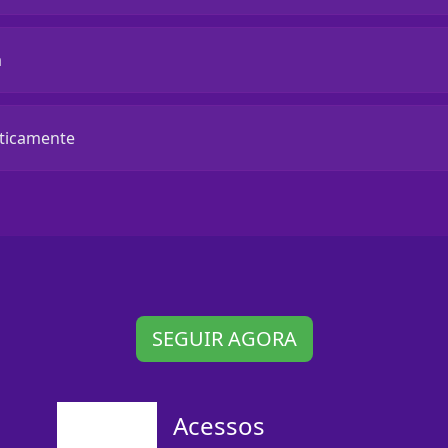
a
aticamente
SEGUIR AGORA
Acessos