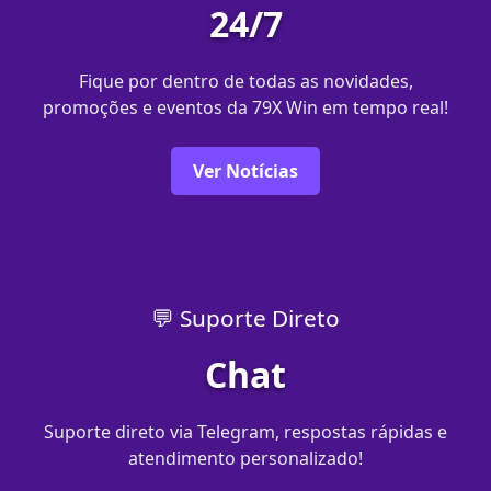
24/7
Fique por dentro de todas as novidades,
promoções e eventos da 79X Win em tempo real!
Ver Notícias
💬 Suporte Direto
Chat
Suporte direto via Telegram, respostas rápidas e
atendimento personalizado!