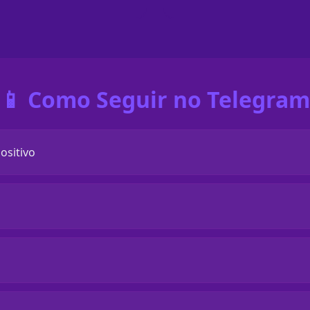
📱 Como Seguir no Telegram
ositivo