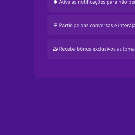
🔔 Ative as notificações para não p
💬 Participe das conversas e interaj
🎁 Receba bônus exclusivos autom