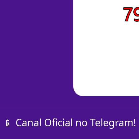
📱 Canal Oficial no Telegram!