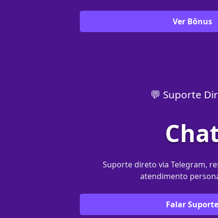
Ver Bônus
💬 Suporte Di
Cha
Suporte direto via Telegram, r
atendimento persona
Falar Suport