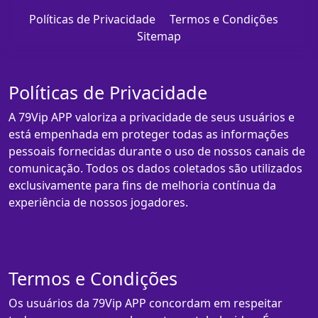
Políticas de Privacidade
Termos e Condições
Sitemap
Políticas de Privacidade
A 79Vip APP valoriza a privacidade de seus usuários e
está empenhada em proteger todas as informações
pessoais fornecidas durante o uso de nossos canais de
comunicação. Todos os dados coletados são utilizados
exclusivamente para fins de melhoria contínua da
experiência de nossos jogadores.
Termos e Condições
Os usuários da 79Vip APP concordam em respeitar