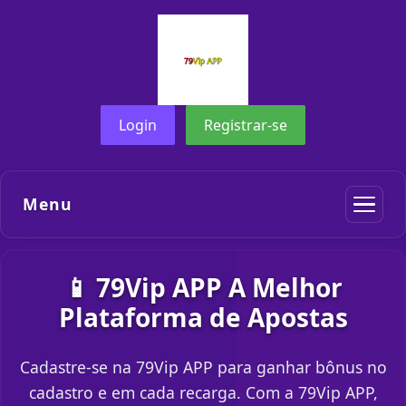
Login
Registrar-se
Menu
📱 79Vip APP A Melhor
Plataforma de Apostas
Cadastre-se na 79Vip APP para ganhar bônus no
cadastro e em cada recarga. Com a 79Vip APP,