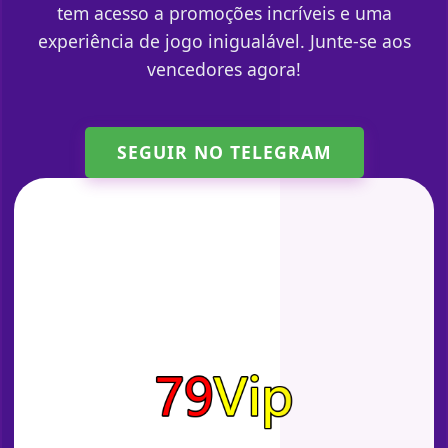
tem acesso a promoções incríveis e uma
experiência de jogo inigualável. Junte-se aos
vencedores agora!
SEGUIR NO TELEGRAM